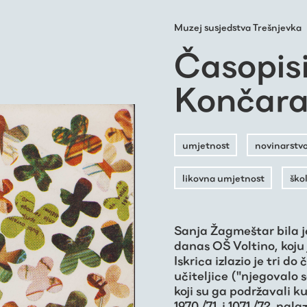
Muzej susjedstva Trešnjevka
Časopis
Končar
umjetnost
novinarstv
likovna umjetnost
ško
Sanja Žagmeštar bila 
danas OŠ Voltino, koju 
Iskrica izlazio je tri do
učiteljice ("njegovalo 
koji su ga podržavali k
1970./71. i 1071./72. na