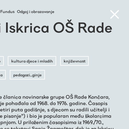
Fundus
Odgoj i obrazovanje
i Iskrica OŠ Rade
a
o
kultura djece i mladih
književnost
la
pedagozi_ginje
je članica novinarske grupe OŠ Rade Končara,
je pohađala od 1968. do 1976. godine. Časopis
 četiri puta godišnje, s djecom su radili učitelji i
se pisanje") i bio je popularan među školarcima
upnjom. U priloženim časopisima iz 1969./70.,
laze se tekstovi Sanje Žagmeštar, dok je za Iskricu