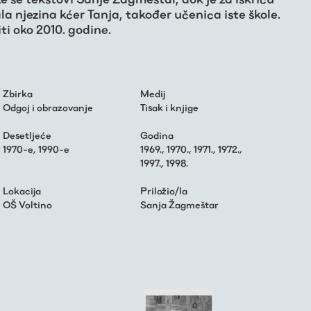
ala njezina kćer Tanja, također učenica iste škole.
iti oko 2010. godine.
Zbirka
Medij
Odgoj i obrazovanje
Tisak i knjige
Desetljeće
Godina
1970-e
,
1990-e
1969.
,
1970.
,
1971.
,
1972.
,
1997.
,
1998.
Lokacija
Priložio/la
OŠ Voltino
Sanja Žagmeštar