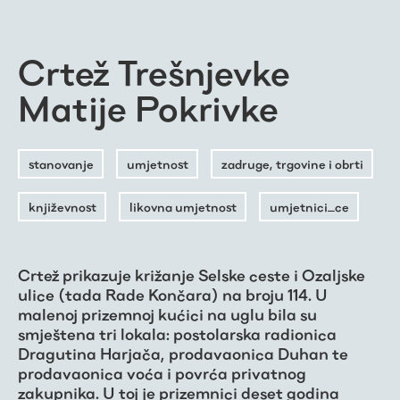
Crtež Trešnjevke
Matije Pokrivke
stanovanje
umjetnost
zadruge, trgovine i obrti
književnost
likovna umjetnost
umjetnici_ce
Crtež prikazuje križanje Selske ceste i Ozaljske
ulice (tada Rade Končara) na broju 114. U
malenoj prizemnoj kućici na uglu bila su
smještena tri lokala: postolarska radionica
Dragutina Harjača, prodavaonica Duhan te
prodavaonica voća i povrća privatnog
zakupnika. U toj je prizemnici deset godina