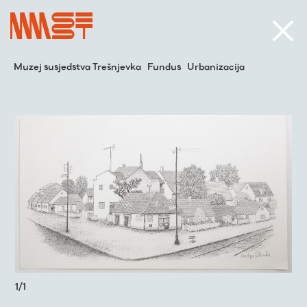
Muzej susjedstva Trešnjevka
Fundus
Urbanizacija
1
/
1