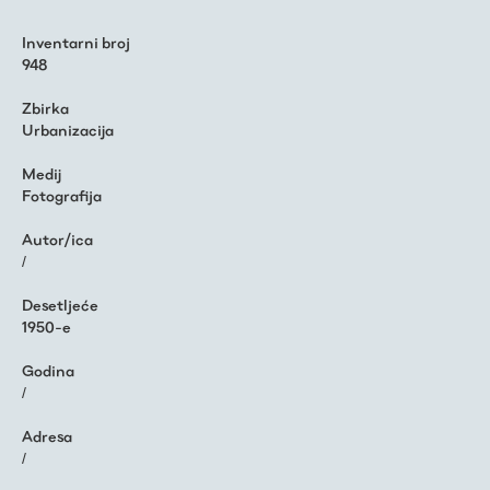
Inventarni broj
948
Zbirka
Urbanizacija
Medij
Fotografija
Autor/ica
/
Desetljeće
1950-e
Godina
/
Adresa
/