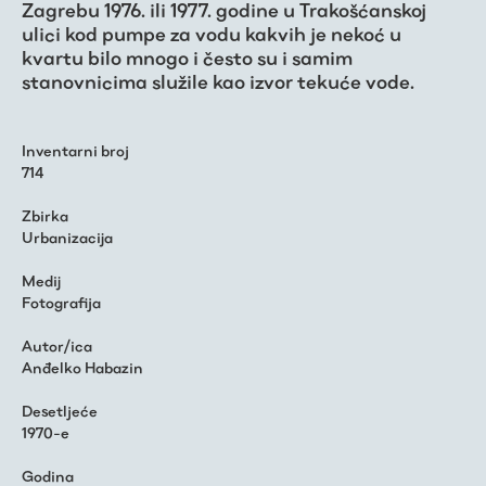
Zagrebu 1976. ili 1977. godine u Trakošćanskoj
ulici kod pumpe za vodu kakvih je nekoć u
kvartu bilo mnogo i često su i samim
stanovnicima služile kao izvor tekuće vode.
Inventarni broj
714
Zbirka
Urbanizacija
Medij
Fotografija
Autor/ica
Anđelko Habazin
Desetljeće
1970-e
Godina