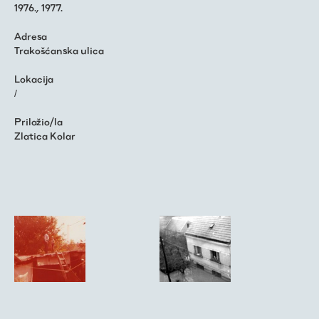
1976.
,
1977.
Adresa
Trakošćanska ulica
Lokacija
/
Priložio/la
Zlatica Kolar
← Fotografija šljive u
Fotografija kuće u
unutarnjem dvorištu
Cerničkoj za vrijeme