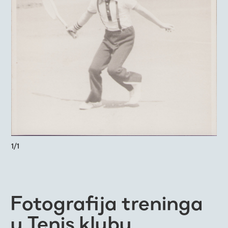
1
/
1
Fotografija treninga
u Tenis klubu