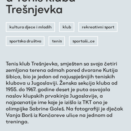
Trešnjevka
kultura djece i mladih
klub
rekreativni sport
sportska društva
tenis
sportaši_ce
Tenis klub Trešnjevka, smješten sa svoja četiri
zemljana terena odmah pored dvorane Kutija
šibica, bio je jedan od najuspješnijih teniskih
klubova u Jugoslaviji. Ženska sekcija kluba od
1955. do 1967. godine deset je puta osvajala
naslov klupskih prvakinja Jugoslavije, a
najpoznatije ime koje je izišlo iz TKT ono je
olimpijke Sabrine Goleš. Na fotografiji je dječak
Vanja Borš iz Končareve ulice na jednom od
treninga.