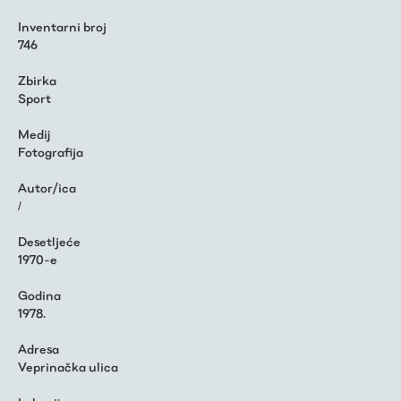
Inventarni broj
746
Zbirka
Sport
Medij
Fotografija
Autor/ica
/
Desetljeće
1970-e
Godina
1978.
Adresa
Veprinačka ulica