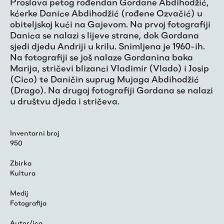
Proslava petog rođendan Gordane Abdihodžić,
kćerke Danice Abdihodžić (rođene Ozvačić) u
obiteljskoj kući na Gajevom. Na prvoj fotografiji
Danica se nalazi s lijeve strane, dok Gordana
sjedi djedu Andriji u krilu. Snimljena je 1960-ih.
Na fotografiji se još nalaze Gordanina baka
Marija, stričevi blizanci Vladimir (Vlado) i Josip
(Cico) te Daničin suprug Mujaga Abdihodžić
(Drago). Na drugoj fotografiji Gordana se nalazi
u društvu djeda i stričeva.
Inventarni broj
950
Zbirka
Kultura
Medij
Fotografija
Autor/ica