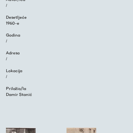
/
Desetljeće
1960-e
Godina
/
Adresa
/
Lokacija
/
Priložio/la
Damir Stanić