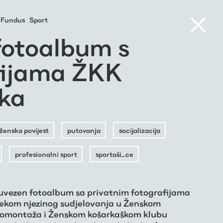
Fundus
Sport
fotoalbum s
fijama ŽKK
vka
ženska povijest
putovanja
socijalizacija
profesionalni sport
sportaši_ce
 uvezen fotoalbum sa privatnim fotografijama
ijekom njezinog sudjelovanja u Ženskom
gomontaža i Ženskom košarkaškom klubu