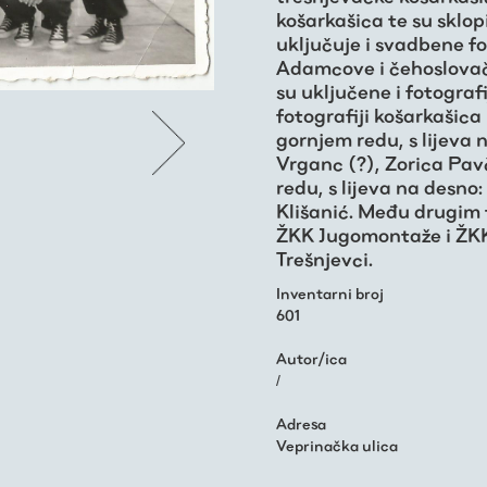
košarkašica te su sklop
uključuje i svadbene f
Adamcove i čehoslova
su uključene i fotograf
fotografiji košarkašica i
gornjem redu, s lijeva
Vrganc (?), Zorica Pa
redu, s lijeva na desno
Klišanić. Među drugim 
ŽKK Jugomontaže i ŽKK 
Trešnjevci.
Inventarni broj
601
Autor/ica
/
Adresa
Veprinačka ulica