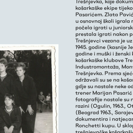
Trešnjevka, koje dokum
košarkaške ekipe tijek
Pasarićem. Zlata Pavić 
u osnovnoj školi igrala
počela igrati u juniors
prestala igrati nakon p
Trešnjevci vezana je u
1945. godine (kasnije 
godine i muški i žensk
košarkaške klubove Tre
Industromontaža, Mont
Trešnjevka. Prema sjeć
održavali su se na koš
gdje su nastale neke od
trener Marijan Pasarić 
fotografije nastale su
razini (Ogulin, 1963.,
(Beograd 1963., Sarajev
dokumentira i natjecanj
Ronchetti kupu. U sklo
trešnjevačke košarkaši