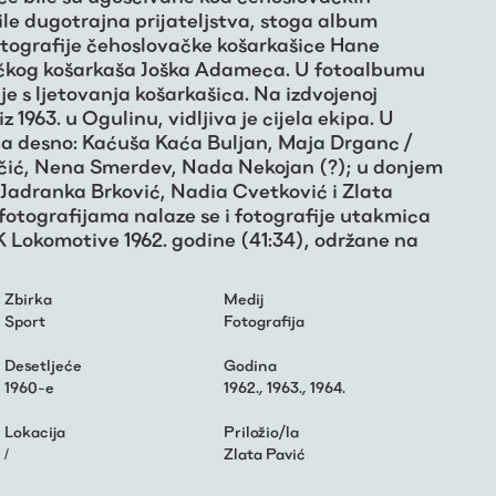
ile dugotrajna prijateljstva, stoga album
otografije čehoslovačke košarkašice Hane
čkog košarkaša Joška Adameca. U fotoalbumu
ije s ljetovanja košarkašica. Na izdvojenoj
z 1963. u Ogulinu, vidljiva je cijela ekipa. U
 na desno: Kaćuša Kaća Buljan, Maja Drganc /
včić, Nena Smerdev, Nada Nekojan (?); u donjem
: Jadranka Brković, Nadia Cvetković i Zlata
fotografijama nalaze se i fotografije utakmica
Lokomotive 1962. godine (41:34), održane na
Zbirka
Medij
Sport
Fotografija
Desetljeće
Godina
1960-e
1962.
,
1963.
,
1964.
Lokacija
Priložio/la
/
Zlata Pavić