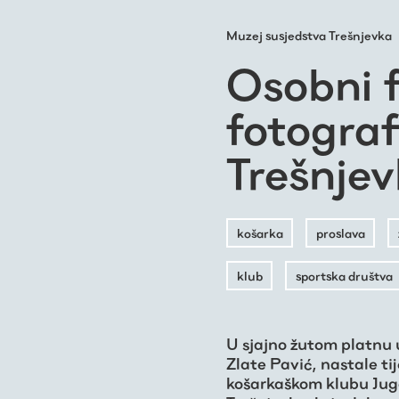
Muzej susjedstva Trešnjevka
Osobni 
fotogra
Trešnje
košarka
proslava
klub
sportska društva
U sjajno žutom platnu
Zlate Pavić, nastale t
košarkaškom klubu Ju