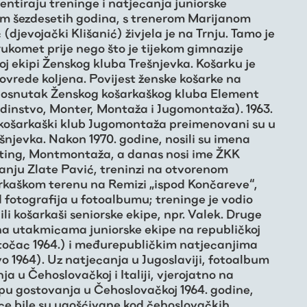
entiraju treninge i natjecanja juniorske
om šezdesetih godina, s trenerom Marijanom
(djevojački Klišanić) živjela je na Trnju. Tamo je
 rukomet prije nego što je tijekom gimnazije
koj ekipi Ženskog kluba Trešnjevka. Košarku je
ovrede koljena. Povijest ženske košarke na
z osnutak Ženskog košarkaškog kluba Element
Jedinstvo, Monter, Montaža i Jugomontaža). 1963.
i košarkaški klub Jugomontaža preimenovani su u
šnjevka. Nakon 1970. godine, nosili su imena
ing, Montmontaža, a danas nosi ime ŽKK
anju Zlate Pavić, treninzi na otvorenom
arkaškom terenu na Remizi „ispod Končareve“,
 fotografija u fotoalbumu; treninge je vodio
ili košarkaši seniorske ekipe, npr. Valek. Druge
 na utakmicama juniorske ekipe na republičkoj
 Otočac 1964.) i međurepubličkim natjecanjima
o 1964). Uz natjecanja u Jugoslaviji, fotoalbum
a u Čehoslovačkoj i Italiji, vjerojatno na
pu gostovanja u Čehoslovačkoj 1964. godine,
ce bile su ugošćivane kod čehoslovačkih