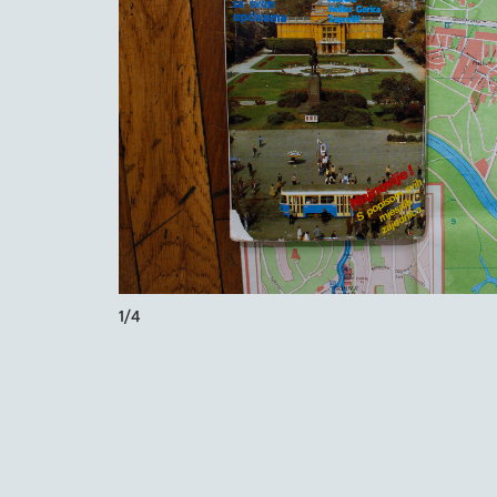
1
/
4