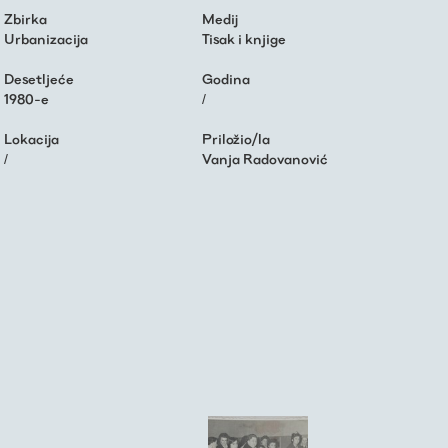
Zbirka
Medij
Urbanizacija
Tisak i knjige
Desetljeće
Godina
1980-e
/
Lokacija
Priložio/la
/
Vanja Radovanović