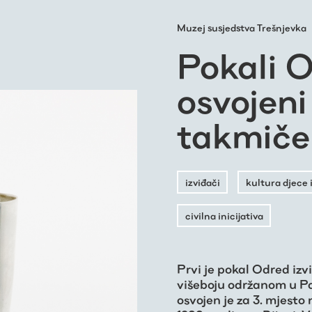
Muzej susjedstva Trešnjevka
Pokali 
osvojeni
takmiče
izviđači
kultura djece 
civilna inicijativa
Prvi je pokal Odred izv
višeboju održanom u Pa
osvojen je za 3. mjest