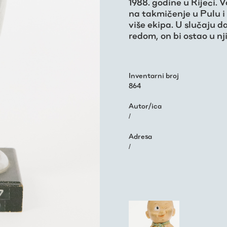
1988. godine u Rijeci. 
na takmičenje u Pulu i R
više ekipa. U slučaju d
redom, on bi ostao u n
Inventarni broj
864
Autor/ica
/
Adresa
/