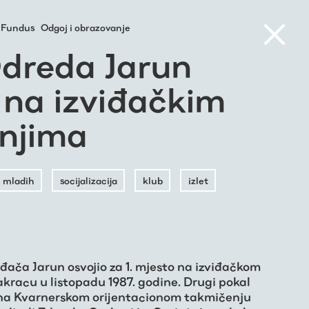
Fundus
Odgoj i obrazovanje
Odreda Jarun
 na izviđačkim
njima
i mladih
socijalizacija
klub
izlet
iđača Jarun osvojio za 1. mjesto na izviđačkom
kracu u listopadu 1987. godine. Drugi pokal
o na Kvarnerskom orijentacionom takmičenju