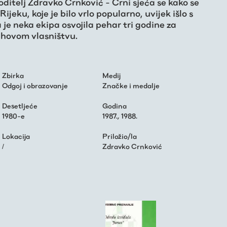
Voditelj Zdravko Crnković - Crni sjeća se kako se
ijeku, koje je bilo vrlo popularno, uvijek išlo s
a je neka ekipa osvojila pehar tri godine za
jihovom vlasništvu.
Zbirka
Medij
Odgoj i obrazovanje
Značke i medalje
Desetljeće
Godina
1980-e
1987.
,
1988.
Lokacija
Priložio/la
/
Zdravko Crnković