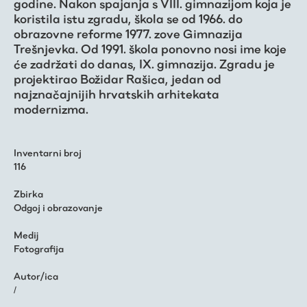
godine. Nakon spajanja s VIII. gimnazijom koja je
koristila istu zgradu, škola se od 1966. do
obrazovne reforme 1977. zove Gimnazija
Trešnjevka. Od 1991. škola ponovno nosi ime koje
će zadržati do danas, IX. gimnazija. Zgradu je
projektirao Božidar Rašica, jedan od
najznačajnijih hrvatskih arhitekata
modernizma.
Inventarni broj
116
Zbirka
Odgoj i obrazovanje
Medij
Fotografija
Autor/ica
/