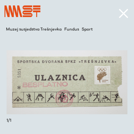
Muzej susjedstva Trešnjevka
Fundus
Sport
1
/
1