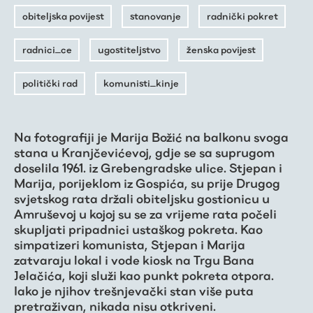
obiteljska povijest
stanovanje
radnički pokret
radnici_ce
ugostiteljstvo
ženska povijest
politički rad
komunisti_kinje
Na fotografiji je Marija Božić na balkonu svoga
stana u Kranjčevićevoj, gdje se sa suprugom
doselila 1961. iz Grebengradske ulice. Stjepan i
Marija, porijeklom iz Gospića, su prije Drugog
svjetskog rata držali obiteljsku gostionicu u
Amruševoj u kojoj su se za vrijeme rata počeli
skupljati pripadnici ustaškog pokreta. Kao
simpatizeri komunista, Stjepan i Marija
zatvaraju lokal i vode kiosk na Trgu Bana
Jelačića, koji služi kao punkt pokreta otpora.
Iako je njihov trešnjevački stan više puta
pretraživan, nikada nisu otkriveni.