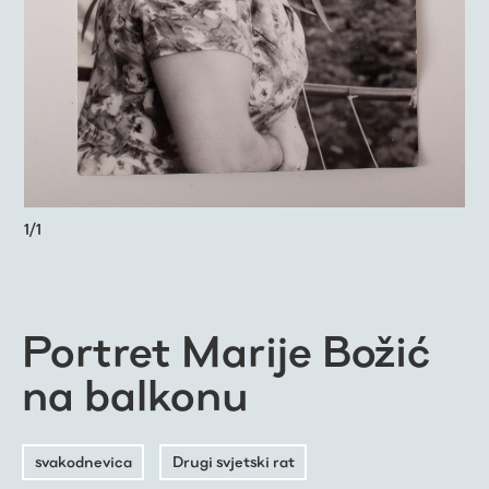
1
/
1
Portret Marije Božić
na balkonu
svakodnevica
Drugi svjetski rat