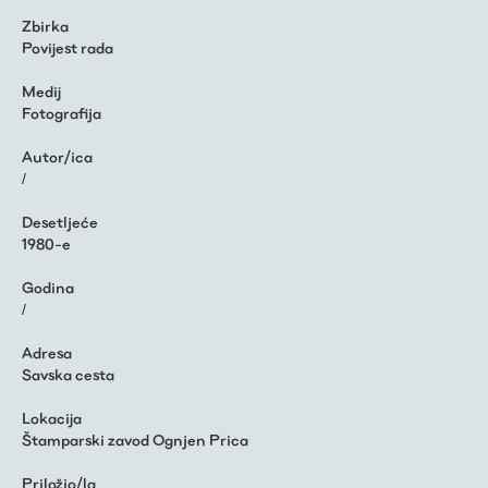
Zbirka
Povijest rada
Medij
Fotografija
Autor/ica
/
Desetljeće
1980-e
Godina
/
Adresa
Savska cesta
Lokacija
Štamparski zavod Ognjen Prica
Priložio/la