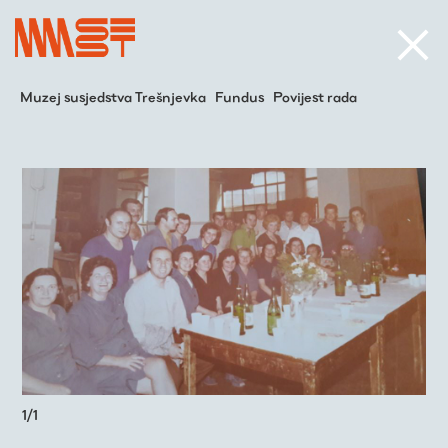
Muzej susjedstva Trešnjevka
Fundus
Povijest rada
1
/
1