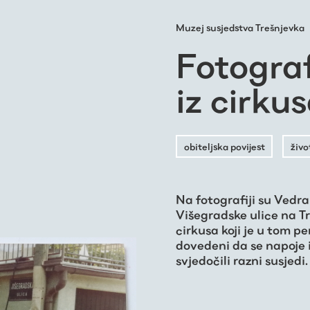
Muzej susjedstva Trešnjevka
Fotograf
iz cirku
obiteljska povijest
živo
Na fotografiji su Vedr
Višegradske ulice na Tre
cirkusa koji je u tom p
dovedeni da se napoje 
svjedočili razni susjedi.