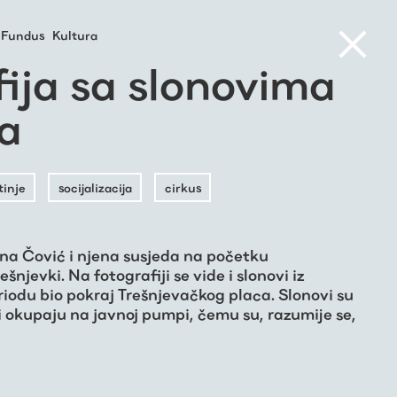
Fundus
Kultura
ija sa slonovima
sa
tinje
socijalizacija
cirkus
ana Čović i njena susjeda na početku
šnjevki. Na fotografiji se vide i slonovi iz
eriodu bio pokraj Trešnjevačkog placa. Slonovi su
i okupaju na javnoj pumpi, čemu su, razumije se,