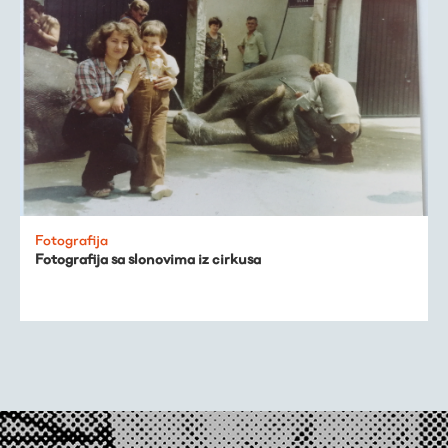
Virtualni fundus
Živa baština
Virtualni program
Fotografija
Trešnjevačka
Fotografija sa slonovima iz cirkusa
kronologija
Publikacije
O nama