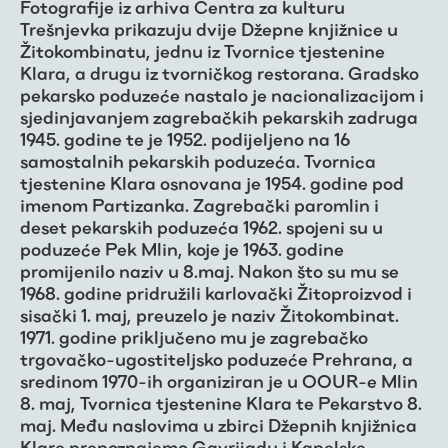
Fotografije iz arhiva Centra za kulturu
Trešnjevka prikazuju dvije Džepne knjižnice u
Žitokombinatu, jednu iz Tvornice tjestenine
Klara, a drugu iz tvorničkog restorana. Gradsko
pekarsko poduzeće nastalo je nacionalizacijom i
sjedinjavanjem zagrebačkih pekarskih zadruga
1945. godine te je 1952. podijeljeno na 16
samostalnih pekarskih poduzeća. Tvornica
tjestenine Klara osnovana je 1954. godine pod
imenom Partizanka. Zagrebački paromlin i
deset pekarskih poduzeća 1962. spojeni su u
poduzeće Pek Mlin, koje je 1963. godine
promijenilo naziv u 8.maj. Nakon što su mu se
1968. godine pridružili karlovački Žitoproizvod i
sisački 1. maj, preuzelo je naziv Žitokombinat.
1971. godine priključeno mu je zagrebačko
trgovačko-ugostiteljsko poduzeće Prehrana, a
sredinom 1970-ih organiziran je u OOUR-e Mlin
8. maj, Tvornica tjestenine Klara te Pekarstvo 8.
maj. Među naslovima u zbirci Džepnih knjižnica
Klare prepoznajemo Gavrijadu i Kapelske