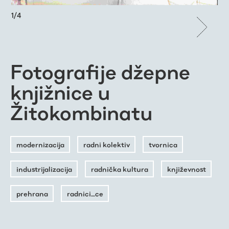
1
/
4
Fotografije džepne
knjižnice u
Žitokombinatu
modernizacija
radni kolektiv
tvornica
industrijalizacija
radnička kultura
književnost
prehrana
radnici_ce