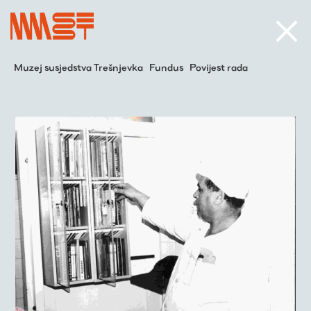
Muzej susjedstva Trešnjevka
Fundus
Povijest rada