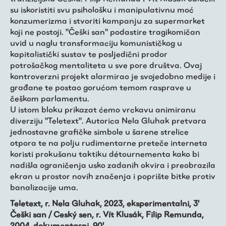
Trešnjevačka
su iskoristiti svu psihološku i manipulativnu moć
kronologija
konzumerizma i stvoriti kampanju za supermarket
koji ne postoji. "Češki san" podastire tragikomičan
uvid u naglu transformaciju komunističkog u
Publikacije
kapitalistički sustav te posljedični prodor
potrošačkog mentaliteta u sve pore društva. Ovaj
kontroverzni projekt alarmirao je svojedobno medije i
O nama
građane te postao gorućom temom rasprave u
češkom parlamentu.
U istom bloku prikazat ćemo vrckavu animiranu
diverziju "Teletext". Autorica Nela Gluhak pretvara
jednostavne grafičke simbole u šarene strelice
otpora te na polju rudimentarne preteče interneta
koristi prokušanu taktiku détournementa kako bi
nadišla ograničenja usko zadanih okvira i preobrazila
ekran u prostor novih značenja i poprište bitke protiv
banalizacije uma.
Teletext, r. Nela Gluhak, 2023, eksperimentalni, 3'
Češki san / Ceský sen, r. Vít Klusák, Filip Remunda,
2004, dokumentarni, 90'