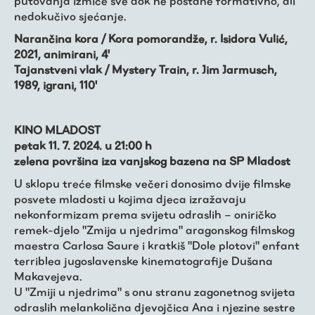
putovanja izmiče sve dok ne postane formativno, ali
nedokučivo sjećanje.
Narančina kora / Kora pomorandže, r. Isidora Vulić,
2021, animirani, 4'
Tajanstveni vlak / Mystery Train, r. Jim Jarmusch,
1989, igrani, 110'
KINO MLADOST
petak 11. 7. 2024. u 21:00 h
zelena površina iza vanjskog bazena na SP Mladost
U sklopu treće filmske večeri donosimo dvije filmske
posvete mladosti u kojima djeca izražavaju
nekonformizam prema svijetu odraslih – oniričko
remek-djelo "Zmija u njedrima" aragonskog filmskog
maestra Carlosa Saure i kratkiš "Dole plotovi" enfant
terriblea jugoslavenske kinematografije Dušana
Makavejeva.
U "Zmiji u njedrima" s onu stranu zagonetnog svijeta
odraslih melankolična djevojčica Ana i njezine sestre