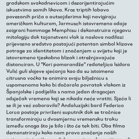
gradskom svakodnevicom i dezorijentirajućim
iskustvima samih likova. Kroz triptih labavo
povezanih priča o autsajderima koji navigiraju
američkom kulturom, Jarmusch istovremeno odaje
zaigrani hommage Memphisu i dekonstruira njegovu
mitologiju dok tajanstveni vlak iz naslova nadilazi
prijevozno sredstvo postajući potentan simbol klizave
potrage za identitetom i značenjem u svijetu koji je
istovremeno tjeskobno blizak i otrežnjavajuće
distanciran. U "Kori pomarandže" redateljica Isidora
Vulić guli slojeve sjećanja kao da su istoimena
citrusna voćka te animira svoju bilježnicu s
uspomenama kako bi dočarala povratak vlakom iz
Španjolske i podijelila s nama jedan dragocjen
odsječak vremena koji se nikada neće vratiti. Sjeća li
se ili je već zaboravila? Andaluzijski bard Federico
Lorca postaje privrženi suputnik dok se tračnice
transformiraju u dvosmjernu vremensku traku
između onoga što je bilo i što će tek biti. Oba filma
demonstriraju kako nam pravo značenje naših