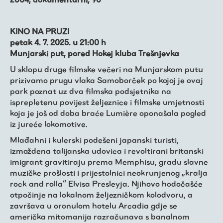
KINO NA PRUZI
petak 4. 7. 2025. u 21:00 h
Munjarski put, pored Hokej kluba Trešnjevka
U sklopu druge filmske večeri na Munjarskom putu
prizivamo prugu vlaka Samoborček po kojoj je ovaj
park poznat uz dva filmska podsjetnika na
isprepletenu povijest željeznice i filmske umjetnosti
koja je još od doba braće Lumière oponašala pogled
iz jureće lokomotive.
Mlađahni i kulerski podešeni japanski turisti,
izmoždena talijanska udovica i revoltirani britanski
imigrant gravitiraju prema Memphisu, gradu slavne
muzičke prošlosti i prijestolnici neokrunjenog „kralja
rock and rolla“ Elvisa Presleyja. Njihovo hodočašće
otpočinje na lokalnom željezničkom kolodvoru, a
završava u oronulom hotelu Arcadia gdje se
američka mitomanija razračunava s banalnom