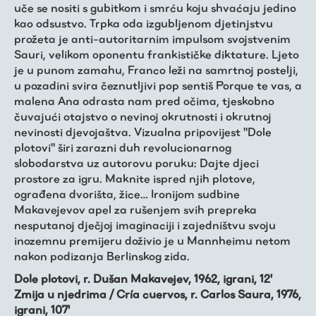
uče se nositi s gubitkom i smrću koju shvaćaju jedino
kao odsustvo. Trpka oda izgubljenom djetinjstvu
prožeta je anti-autoritarnim impulsom svojstvenim
Sauri, velikom oponentu frankističke diktature. Ljeto
je u punom zamahu, Franco leži na samrtnoj postelji,
u pozadini svira čeznutljivi pop sentiš Porque te vas, a
malena Ana odrasta nam pred očima, tjeskobno
čuvajući otajstvo o nevinoj okrutnosti i okrutnoj
nevinosti djevojaštva. Vizualna pripovijest "Dole
plotovi" širi zarazni duh revolucionarnog
slobodarstva uz autorovu poruku: Dajte djeci
prostore za igru. Maknite ispred njih plotove,
ograđena dvorišta, žice… Ironijom sudbine
Makavejevov apel za rušenjem svih prepreka
nesputanoj dječjoj imaginaciji i zajedništvu svoju
inozemnu premijeru doživio je u Mannheimu netom
nakon podizanja Berlinskog zida.
Dole plotovi, r. Dušan Makavejev, 1962, igrani, 12'
Zmija u njedrima / Cría cuervos, r. Carlos Saura, 1976,
igrani, 107'