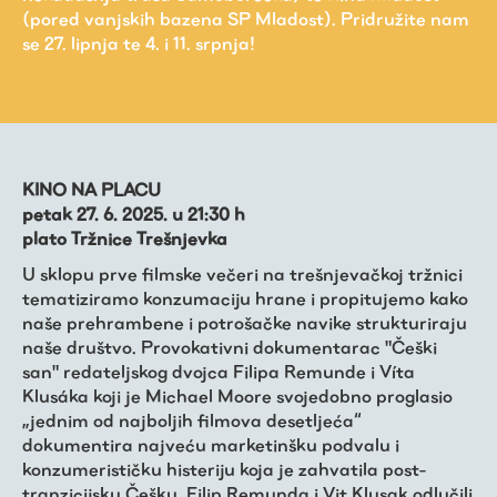
(pored vanjskih bazena SP Mladost). Pridružite nam
se 27. lipnja te 4. i 11. srpnja!
KINO NA PLACU
petak 27. 6. 2025. u 21:30 h
plato Tržnice Trešnjevka
U sklopu prve filmske večeri na trešnjevačkoj tržnici
Virtualni fundus
tematiziramo konzumaciju hrane i propitujemo kako
naše prehrambene i potrošačke navike strukturiraju
naše društvo. Provokativni dokumentarac "Češki
Živa baština
san" redateljskog dvojca Filipa Remunde i Víta
Klusáka koji je Michael Moore svojedobno proglasio
„jednim od najboljih filmova desetljeća“
Virtualni program
dokumentira najveću marketinšku podvalu i
konzumerističku histeriju koja je zahvatila post-
tranzicijsku Češku. Filip Remunda i Vit Klusak odlučili