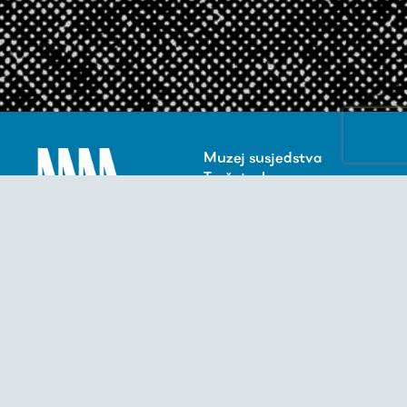
Muzej susjedstva
Trešnjevka
Izgradnja odozdo
Impressum
BLOK -
Lokalna baza za
osvježavanje kulture
www.blok.hr
blok@blok.hr