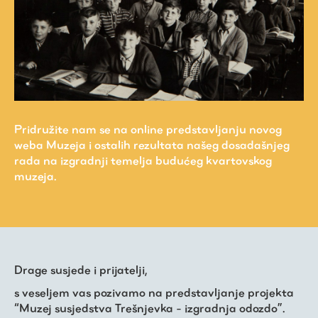
Pridružite nam se na online predstavljanju novog
weba Muzeja i ostalih rezultata našeg dosadašnjeg
rada na izgradnji temelja budućeg kvartovskog
muzeja.
Virtualni fundus
Živa baština
Drage susjede i prijatelji,
Virtualni program
s veseljem vas pozivamo na predstavljanje projekta
“Muzej susjedstva Trešnjevka - izgradnja odozdo”.