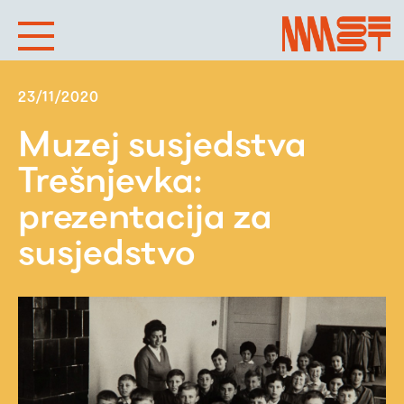
23/11/2020
Muzej susjedstva
Trešnjevka:
prezentacija za
susjedstvo