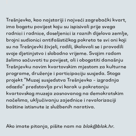
Trešnjevka, kao najstariji i najveći zagrebački kvart,
ima bogatu povijest koju su ispisivali prije svega
radnici i radnice, doseljenici iz raznih dijelova zemlje,
brojni sudionici antifašističkog pokreta te svi oni koji
su na Trešnjevki živjeli, radili, školovali se i provodili
svoje djetinjstvo i slobodno vrijeme. Svojim radom
želimo sačuvati tu povijest, ali i obogatiti današnju
Trešnjevku novim kvartovskim mjestom za kulturne
programe, druženje i participaciju susjeda. Stoga
projekt “Muzej susjedstva Trešnjevka - izgradnja
odozdo” predstavlja prvi korak u pokretanju
kvartovskog muzeja zasnovanog na demokratskim
načelima, uključivanju zajednice i revalorizaciji
baštine istisnute iz službenih narativa.
Ako imate pitanja, pišite nam na
blok@blok.hr
.