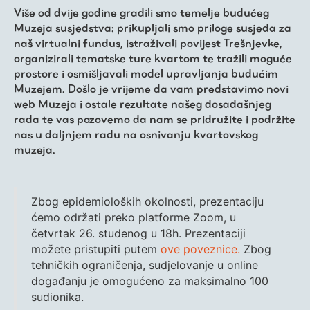
Trešnjevačka
Više od dvije godine gradili smo temelje budućeg
Muzeja susjedstva: prikupljali smo priloge susjeda za
kronologija
naš virtualni fundus, istraživali povijest Trešnjevke,
organizirali tematske ture kvartom te tražili moguće
prostore i osmišljavali model upravljanja budućim
Publikacije
Muzejem. Došlo je vrijeme da vam predstavimo novi
web Muzeja i ostale rezultate našeg dosadašnjeg
rada te vas pozovemo da nam se pridružite i podržite
O nama
nas u daljnjem radu na osnivanju kvartovskog
muzeja.
Zbog epidemioloških okolnosti, prezentaciju
ćemo održati preko platforme Zoom, u
četvrtak 26. studenog u 18h.
Prezentaciji
možete pristupiti putem
ove poveznice.
Zbog
tehničkih ograničenja, sudjelovanje u online
događanju je omogućeno za maksimalno 100
sudionika.