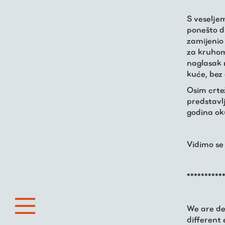
S veselje
ponešto dr
zamijenio 
za kruhom”
naglasak 
kuće, bez
Osim crtež
predstavl
godina ok
Vidimo se
**********
We are del
different