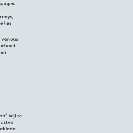
guages.
rneys,
 lies
 various
ourhood
een
a” koji se
ruštvo
Zaklada