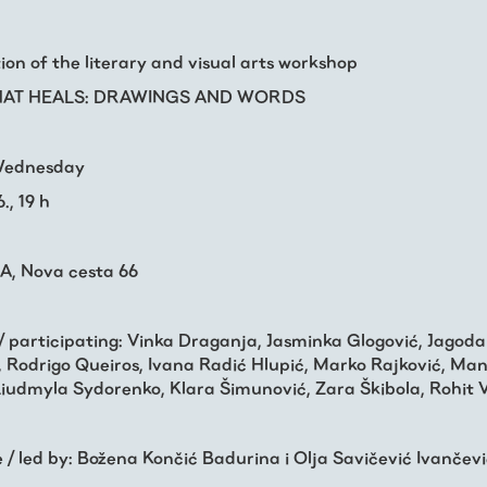
ion of the literary and visual arts workshop
HAT HEALS: DRAWINGS AND WORDS
 Wednesday
., 19 h
A, Nova cesta 66
 / participating: Vinka Draganja, Jasminka Glogović, Jagoda
 Rodrigo Queiros, Ivana Radić Hlupić, Marko Rajković, Ma
iudmyla Sydorenko, Klara Šimunović, Zara Škibola, Rohit
e / led by: Božena Končić Badurina i Olja Savičević Ivančev