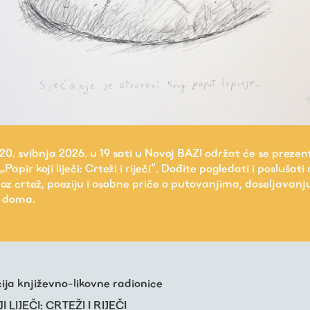
 20. svibnja 2026. u 19 sati u Novoj BAZI održat će se prezen
„Papir koji liječi: Crteži i riječi“. Dođite pogledati i poslušat
oz crtež, poeziju i osobne priče o putovanjima, doseljavanju
u doma.
ija književno-likovne radionice
I LIJEČI: CRTEŽI I RIJEČI