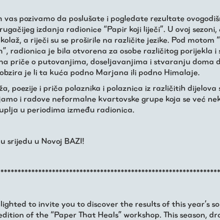
m vas pozivamo da poslušate i pogledate rezultate ovogodiš
ugačijeg izdanja radionice “Papir koji liječi”. U ovoj sezoni, 
kolaž, a riječi su se proširile na različite jezike. Pod moto
, radionica je bila otvorena za osobe različitog porijekla i 
na priče o putovanjima, doseljavanjima i stvaranju doma 
 obzira je li ta kuća podno Marjana ili podno Himalaje.
a, poezije i priča polaznika i polaznica iz različitih dijelova 
jamo i radove neformalne kvartovske grupe koja se već nek
uplja u periodima između radionica.
 u srijedu u Novoj BAZI!
****************************************************************
ighted to invite you to discover the results of this year’s
 edition of the “Paper That Heals” workshop. This season, d