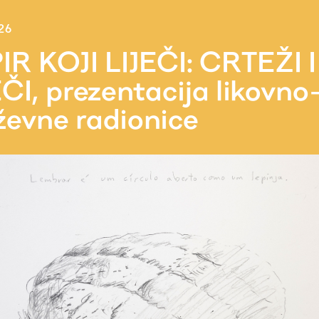
26
IR KOJI LIJEČI: CRTEŽI I
ČI, prezentacija likovno
ževne radionice