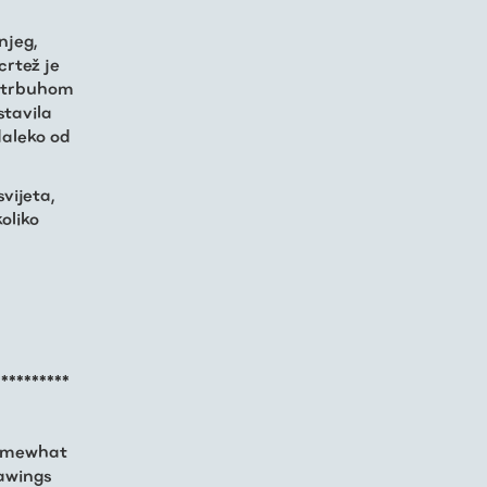
njeg,
crtež je
m “trbuhom
stavila
daleko od
svijeta,
oliko
**********
 somewhat
rawings