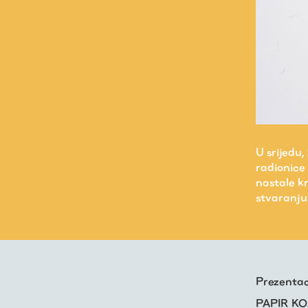
U srijedu,
radionice 
nastale kr
stvaranj
Prezentac
Virtualni fundus
PAPIR KOJ