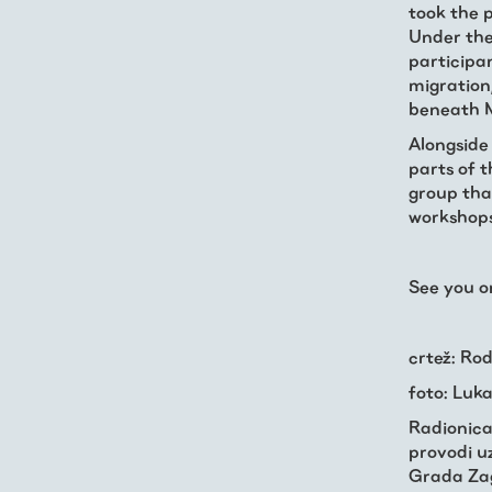
took the 
Under the
participa
migration
beneath M
Alongside
parts of 
group tha
workshop
See you 
crtež: Ro
foto: Luk
Radionica
provodi u
Grada Zag