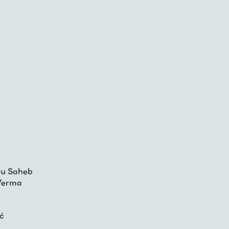
nu Saheb
 Verma
ić