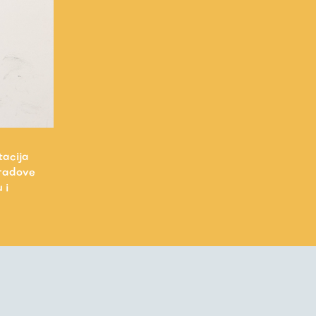
tacija
i radove
 i