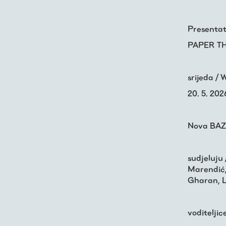
Živa baština
Presentat
PAPER T
Virtualni program
srijeda /
Trešnjevačka
20. 5. 2026
kronologija
Nova BAZ
Publikacije
sudjeluju
O nama
Marendić,
Gharan, L
voditeljic