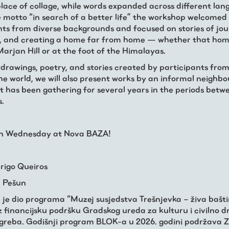
place of collage, while words expanded across different lan
 motto “in search of a better life” the workshop welcomed
nts from diverse backgrounds and focused on stories of jou
, and creating a home far from home — whether that home
arjan Hill or at the foot of the Himalayas.
 drawings, poetry, and stories created by participants from
the world, we will also present works by an informal neighb
t has been gathering for several years in the periods betw
s.
on Wednesday at Nova BAZA!
drigo Queiros
a Pešun
 je dio programa “Muzej susjedstva Trešnjevka – živa baštin
z financijsku podršku Gradskog ureda za kulturu i civilno d
reba. Godišnji program BLOK-a u 2026. godini podržava 