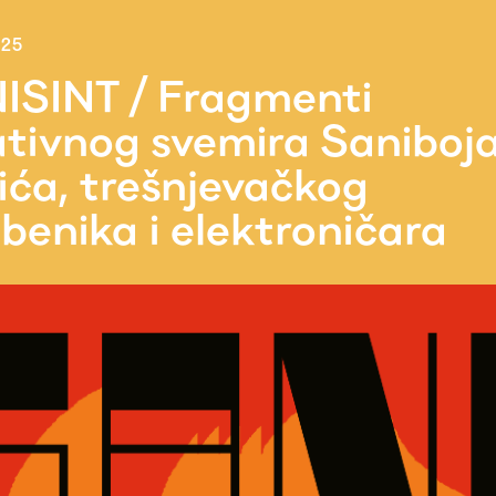
025
ISINT / Fragmenti
ativnog svemira Saniboj
ića, trešnjevačkog
benika i elektroničara