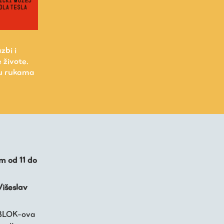
zbi i
 živote.
m u rukama
m od 11 do
Višeslav
 BLOK-ova