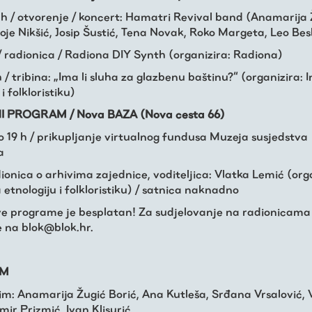
20 h / otvorenje / koncert: Hamatri Revival band (Anamarija
oje Nikšić, Josip Šustić, Tena Novak, Roko Margeta, Leo Bes
 h / radionica / Radiona DIY Synth (organizira: Radiona)
9 h / tribina: „Ima li sluha za glazbenu baštinu?“ (organizira: I
i folkloristiku)
 PROGRAM / Nova BAZA (Nova cesta 66)
 do 19 h / prikupljanje virtualnog fundusa Muzeja susjedstva
a
adionica o arhivima zajednice, voditeljica: Vlatka Lemić (org
a etnologiju i folkloristiku) / satnica naknadno
ve programe je besplatan! Za sudjelovanje na radionicam
e na blok@blok.hr.
UM
tim: Anamarija Žugić Borić, Ana Kutleša, Srđana Vrsalović, 
ir Prizmić, Ivan Klisurić