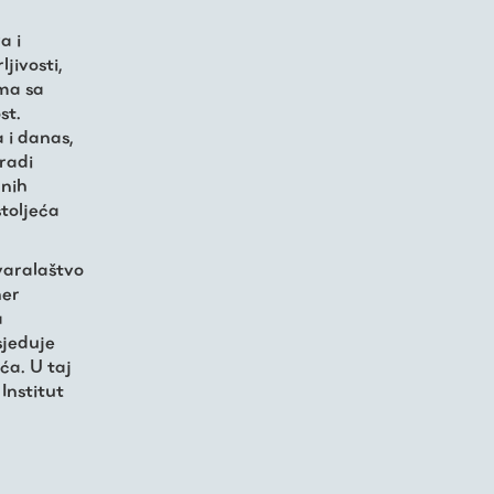
a i
jivosti,
ima sa
st.
 i danas,
 radi
bnih
stoljeća
varalaštvo
ner
a
sjeduje
ća. U taj
Institut