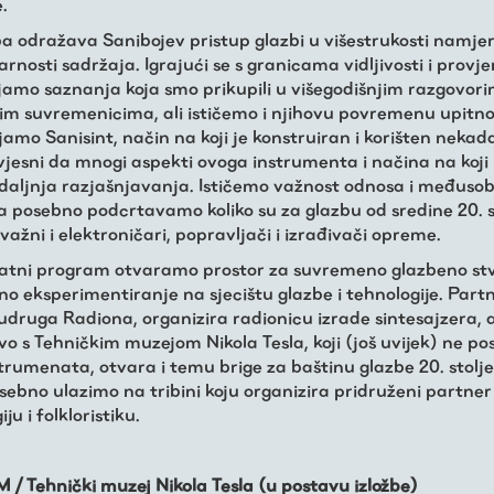
.
ba odražava Sanibojev pristup glazbi u višestrukosti namjer
nosti sadržaja. Igrajući se s granicama vidljivosti i provjerl
jamo saznanja koja smo prikupili u višegodišnjim razgovor
im suvremenicima, ali ističemo i njihovu povremenu upitno
amo Sanisint, način na koji je konstruiran i korišten nekada
svjesni da mnogi aspekti ovoga instrumenta i načina na koji
 daljnja razjašnjavanja. Ističemo važnost odnosa i međuso
 a posebno podcrtavamo koliko su za glazbu od sredine 20. 
žni i elektroničari, popravljači i izrađivači opreme.
atni program otvaramo prostor za suvremeno glazbeno st
no eksperimentiranje na sjecištu glazbe i tehnologije. Part
 udruga Radiona, organizira radionicu izrade sintesajzera, 
o s Tehničkim muzejom Nikola Tesla, koji (još uvijek) ne po
trumenata, otvara i temu brige za baštinu glazbe 20. stolje
ebno ulazimo na tribini koju organizira pridruženi partner 
ju i folkloristiku.
 Tehnički muzej Nikola Tesla (u postavu izložbe)