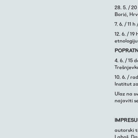
28. 5. / 
Borić, Hrv
7. 6. / 11
12. 6. / 1
etnologiju 
POPRATNI
4. 6. / 15
Trešnjevk
10. 6. / r
Institut z
Ulaz na s
najaviti s
IMPRES
autorski 
Laboš, Dam