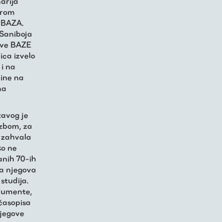
arija
arom
o BAZA.
 Saniboja
Nove BAZE
ica izvelo
 i na
dine na
ma
tavog je
azbom, za
a zahvala
ko ne
anih 70-ih
la njegova
studija.
trumente,
 časopisa
njegove