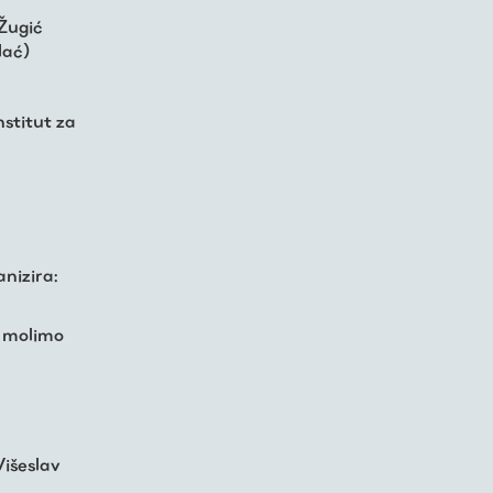
 Žugić
lać)
nstitut za
anizira:
a molimo
Višeslav