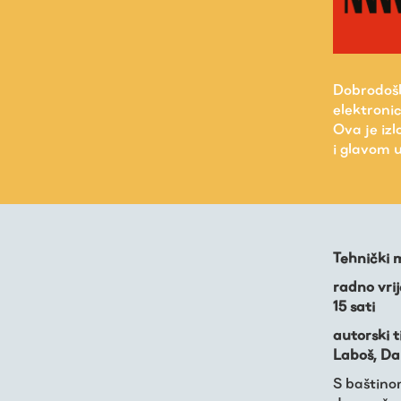
Virtualni fundus
Dobrodošl
elektronic
Ova je iz
Živa baština
i glavom 
Virtualni program
Trešnjevačka
Tehnički m
kronologija
radno vrij
15 sati
autorski 
Publikacije
Laboš, Dam
S baštino