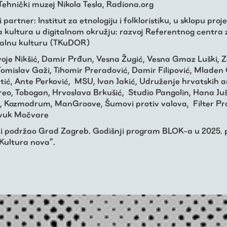
Tehnički muzej Nikola Tesla, Radiona.org
 partner: Institut za etnologiju i folkloristiku, u sklopu proj
ka kultura u digitalnom okružju: razvoj Referentnog centra 
jalnu kulturu (TKuDOR)
voje Nikšić, Damir Prđun, Vesna Žugić, Vesna Gmaz Luški, 
Tomislav Gaži, Tihomir Preradović, Damir Filipović, Mladen 
tić, Ante Perković, MSU, Ivan Jakić, Udruženje hrvatskih a
eo, Tobogan, Hrvoslava Brkušić, Studio Pangolin, Hana Juš
 Kozmodrum, ManGroove, Šumovi protiv valova, Filter Pr
Zvuk Močvare
ki podržao Grad Zagreb. Godišnji program BLOK-a u 2025.
Kultura nova”.