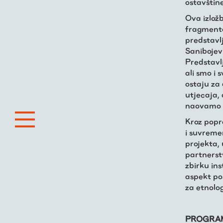
ostavštine
Ova izlož
fragmentar
predstavl
Sanibojev
Predstavlj
ali smo i 
ostaju za
utjecaja,
naovamo va
Kroz popr
i suvreme
projekta,
partnerstv
zbirku ins
aspekt pos
za etnologi
PROGRAM /