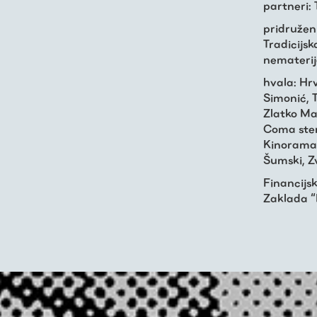
partneri: 
pridruženi
Tradicijs
nemateri
hvala: Hr
Simonić, 
Zlatko Ma
Coma ster
Kinorama,
Šumski, 
Financijs
Zaklada “