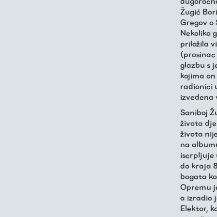
O nama
dugoročno
Žugić Bor
Gregov o 
Nekoliko g
priložila
(prosinac 
glazbu s j
kojima on
radionici
izvedena 
Saniboj Žu
života dj
života nij
na albumu
iscrpljuje
do kraja 
bogata kol
Opremu je
a izradio
Elektor, k