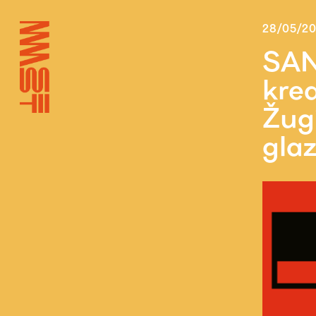
28/05/2
SAN
kre
Žug
glaz