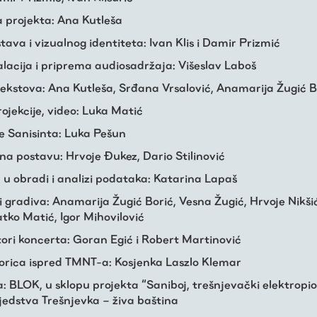
a projekta: Ana Kutleša
tava i vizualnog identiteta: Ivan Klis i Damir Prizmić
alacija i priprema audiosadržaja: Višeslav Laboš
tekstova: Ana Kutleša, Srđana Vrsalović, Anamarija Žugić B
projekcije, video: Luka Matić
je Sanisinta: Luka Pešun
na postavu: Hrvoje Đukez, Dario Stilinović
 u obradi i analizi podataka: Katarina Lapaš
i gradiva: Anamarija Žugić Borić, Vesna Žugić, Hrvoje Nikši
tko Matić, Igor Mihovilović
ori koncerta: Goran Egić i Robert Martinović
orica ispred TMNT-a: Kosjenka Laszlo Klemar
: BLOK, u sklopu projekta “Saniboj, trešnjevački elektropio
jedstva Trešnjevka – živa baština