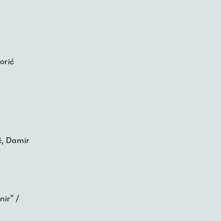
orić
ć, Damir
nir” /