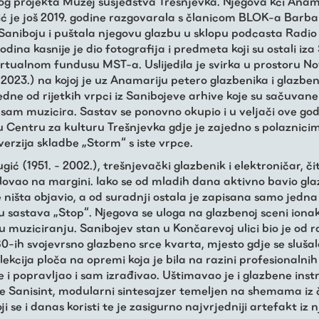
g projekta Muzej susjedstva Trešnjevka. Njegova kći Anam
ić je još 2019. godine razgovarala s članicom BLOK-a Barb
Saniboju i puštala njegovu glazbu u sklopu podcasta Radi
odina kasnije je dio fotografija i predmeta koji su ostali iza
 virtualnom fundusu MST-a. Uslijedila je svirka u prostoru 
2023.) na kojoj je uz Anamariju petero glazbenika i glazben
edne od rijetkih vrpci iz Sanibojeve arhive koje su sačuvane
 sam muzicira. Sastav se ponovno okupio i u veljači ove go
 u Centru za kulturu Trešnjevka gdje je zajedno s polaznici
verzija skladbe „Storm“ s iste vrpce.
gić (1951. - 2002.), trešnjevački glazbenik i elektroničar, či
elovao na margini. Iako se od mladih dana aktivno bavio gl
e ništa objavio, a od suradnji ostala je zapisana samo jedn
 sastava „Stop“. Njegova se uloga na glazbenoj sceni iona
 u muziciranju. Sanibojev stan u Končarevoj ulici bio je od r
80-ih svojevrsno glazbeno srce kvarta, mjesto gdje se sluša
ekcija ploča na opremi koja je bila na razini profesionalnih 
 i popravljao i sam izrađivao. Uštimavao je i glazbene ins
 je Sanisint, modularni sintesajzer temeljen na shemama iz
oji se i danas koristi te je zasigurno najvrjedniji artefakt iz 