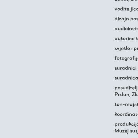
voditeljic
dizajn pos
audioinst
autorice 
svjetlo i 
fotografi
suradnici 
suradnica
posuditelj
Prđun, Zla
ton-majst
koordinat
produkcija
Muzej sus