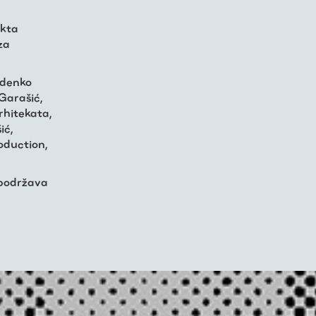
ekta
za
Zdenko
Garašić,
rhitekata,
ić,
oduction,
 podržava