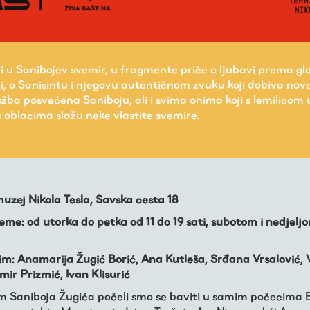
i u Sanibojev svemir, u fragmente priče o ljubavi prema gla
i, o Sanisintu i njegovu autentičnom zvuku koji dobiva nove
ložba posvećena Saniboju, ali i svima onima koji s lemilico
u oblacima slažu neke vlastite svemire.
uzej Nikola Tesla, Savska cesta 18
eme: od utorka do petka od 11 do 19 sati, subotom i nedjeljo
tim: Anamarija Žugić Borić, Ana Kutleša, Srđana Vrsalović, 
ir Prizmić, Ivan Klisurić
m Saniboja Žugića počeli smo se baviti u samim počecima