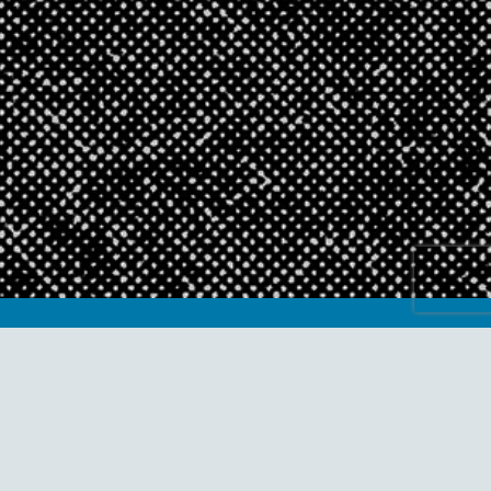
Muzej susjedstva
Trešnjevka
Izgradnja odozdo
Impressum