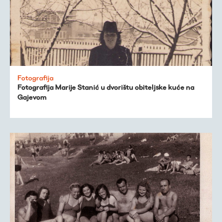
Trešnjevačka
kronologija
Publikacije
Fotografija
Fotografija Marije Stanić u dvorištu obiteljske kuće na
Gajevom
O nama