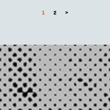
1
2
>