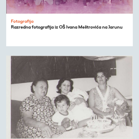
Trešnjevačka
kronologija
Fotografija
Razredna fotografija iz OŠ Ivana Meštrovića na Jarunu
Publikacije
O nama