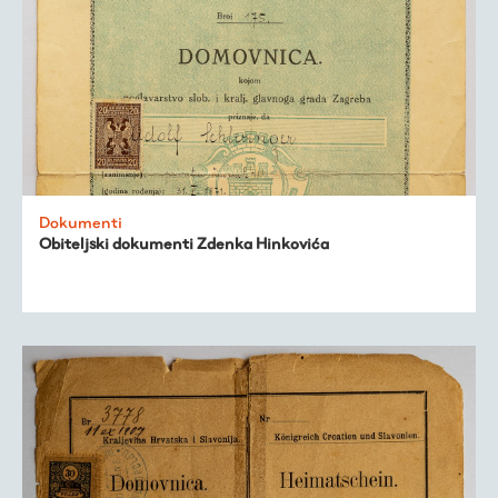
Virtualni fundus
Dokumenti
Živa baština
Obiteljski dokumenti Zdenka Hinkovića
Virtualni program
Trešnjevačka
kronologija
Publikacije