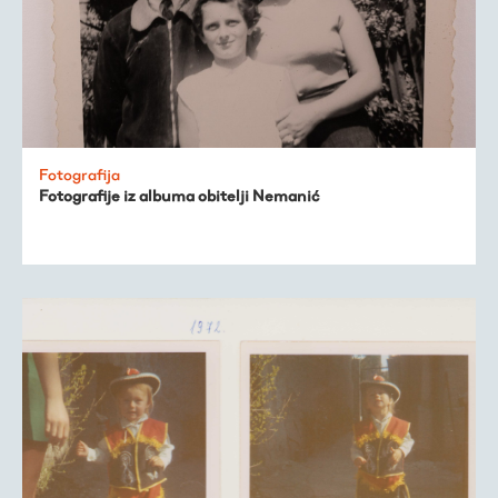
Fotografija
Fotografije iz albuma obitelji Nemanić
Virtualni fundus
Živa baština
Virtualni program
Trešnjevačka
kronologija