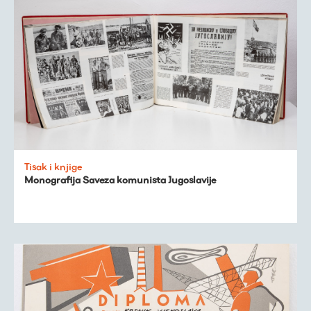
Virtualni fundus
Tisak i knjige
Monografija Saveza komunista Jugoslavije
Živa baština
Virtualni program
Trešnjevačka