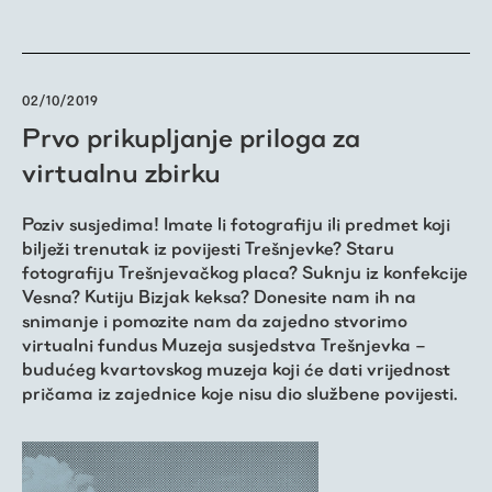
02/10/2019
Prvo prikupljanje priloga za
virtualnu zbirku
Poziv susjedima! Imate li fotografiju ili predmet koji
bilježi trenutak iz povijesti Trešnjevke? Staru
fotografiju Trešnjevačkog placa? Suknju iz konfekcije
Vesna? Kutiju Bizjak keksa? Donesite nam ih na
snimanje i pomozite nam da zajedno stvorimo
virtualni fundus Muzeja susjedstva Trešnjevka –
budućeg kvartovskog muzeja koji će dati vrijednost
pričama iz zajednice koje nisu dio službene povijesti.