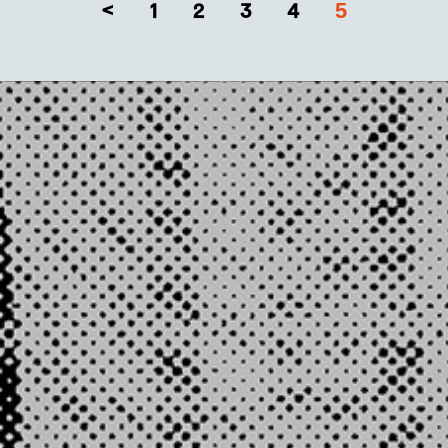
5
<
1
2
3
4