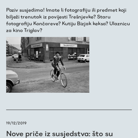
Poziv susjedima! Imate li fotografiju ili predmet koji
bilježi trenutak iz povijesti Trešnjevke? Staru
fotografiju Končareve? Kutiju Bizjak keksa? Ulaznicu
Virtualni fundus
za kino Triglav?
Živa baština
Virtualni program
Trešnjevačka
kronologija
Publikacije
19/12/2019
Nove priče iz susjedstva: što su