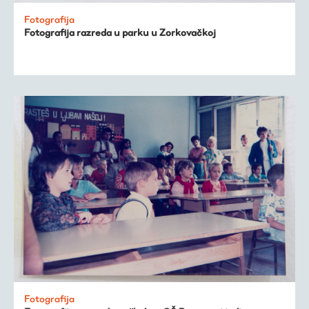
Trešnjevačka
Fotografija
Fotografija razreda u parku u Zorkovačkoj
kronologija
Publikacije
O nama
Fotografija