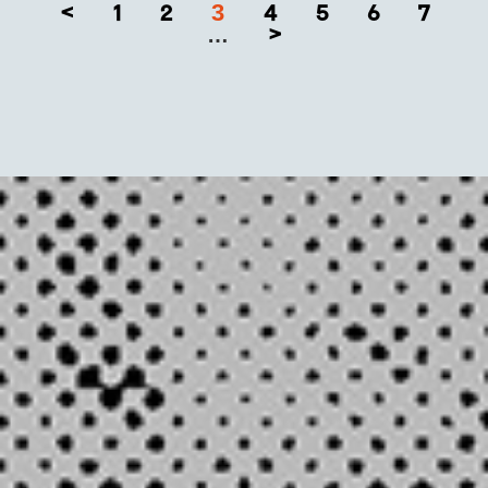
3
<
1
2
4
5
6
7
>
…