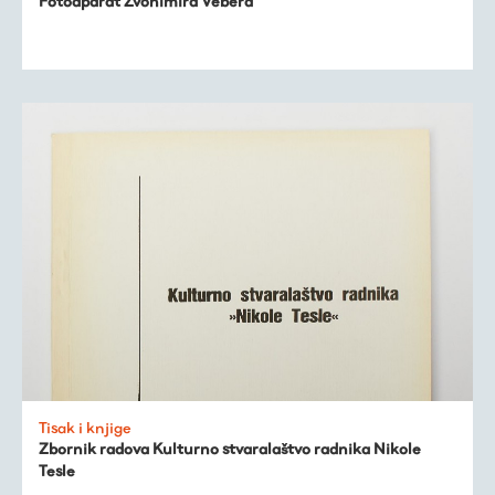
Fotoaparat Zvonimira Vebera
Tisak i knjige
Zbornik radova Kulturno stvaralaštvo radnika Nikole
Tesle