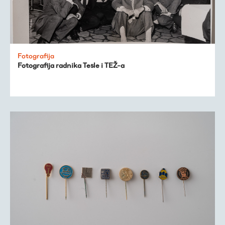
Fotografija
Fotografija radnika Tesle i TEŽ-a
Virtualni fundus
Živa baština
Virtualni program