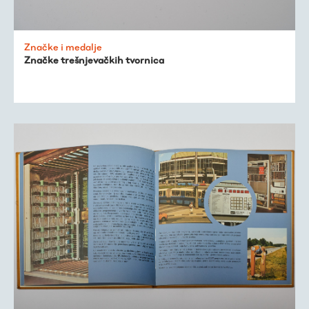
Trešnjevačka
kronologija
Značke i medalje
Značke trešnjevačkih tvornica
Publikacije
O nama