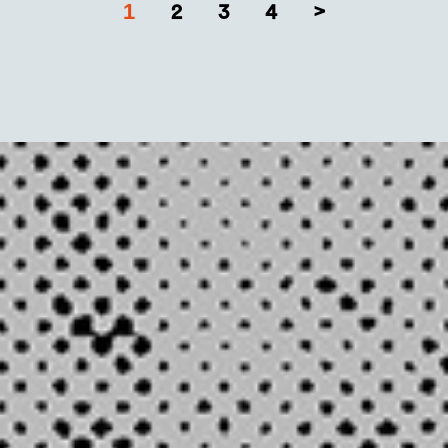
1
2
3
4
>