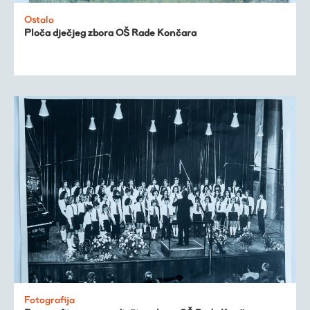
Trešnjevačka
Ostalo
Ploča dječjeg zbora OŠ Rade Končara
kronologija
Publikacije
O nama
Fotografija